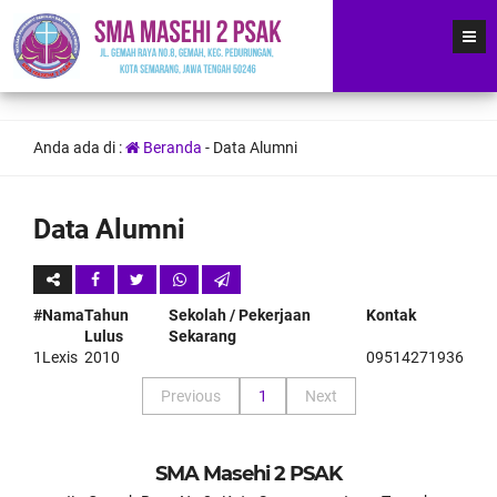
Anda ada di :
Beranda
-
Data Alumni
Data Alumni
#
Nama
Tahun
Sekolah / Pekerjaan
Kontak
Lulus
Sekarang
1
Lexis
2010
09514271936
Previous
1
Next
SMA Masehi 2 PSAK