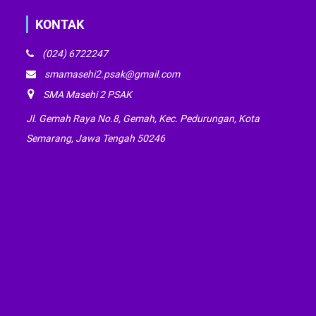
KONTAK
(024) 6722247
smamasehi2.psak@gmail.com
SMA Masehi 2 PSAK
Jl. Gemah Raya No.8, Gemah, Kec. Pedurungan, Kota
Semarang, Jawa Tengah 50246