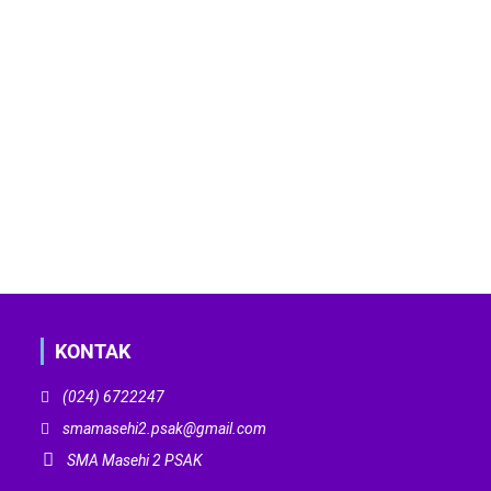
KONTAK
(024) 6722247
smamasehi2.psak@gmail.com
SMA Masehi 2 PSAK