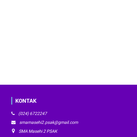
KONTAK
(024) 6722247
smamasehi2.psak@gmail.com
SMA Masehi 2 PSAK