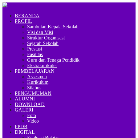
BERANDA
PROFIL
Sambutan Kepala Sekolah
Visi dan Misi
Struktur Organisasi
Sejarah Sekolah
Prestasi
Fasilitas
Guru dan Tenaga Pendidik
Ekstrakurikuler
PEMBELAJARAN
Assesmen
Kurikulum
Silabus
PENGUMUMAN
ALUMNI
DOWNLOAD
GALERI
Foto
Video
PPDB
DIGITAL
Evaluasi Belajar